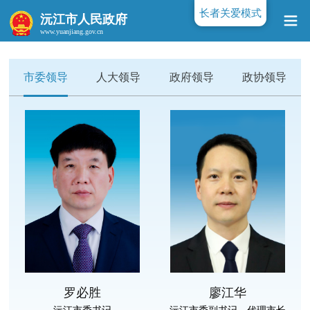
长者关爱模式
沅江市人民政府
www.yuanjiang.gov.cn
市委领导
人大领导
政府领导
政协领导
罗必胜
廖江华