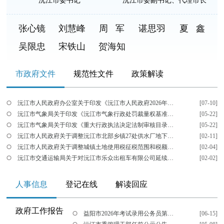
沅江市委书记
沅江市委副书记、代理市长
张心镜
刘慧峰
周 军
谌思羽
夏 鑫
吴限忠
宋铁山
贺海知
市政府文件
规范性文件
政策解读
沅江市人民政府办公室关于印发《沅江市人民政府2026年度重大行政决策事项目录》的通知
[07-10]
沅江市气象局关于印发《沅江市气象行政处罚裁量权基准》的通知
[05-22]
沅江市气象局关于印发《重大行政执法决定法制审核目录》的通知
[05-22]
沅江市人民政府关于调整沅江市北部乡镇27处供水厂地下水饮用水源为备用水源的通告
[02-11]
沅江市人民政府关于调整城镇土地使用税征税范围和税额标准的公告
[02-04]
沅江市交通运输局关于对沅江市乐众出租车有限公司延续巡游出租汽车经营许可申请的批复
[02-02]
人事信息
登记在线
解读回应
政府工作报告
益阳市2026年考试录用公务员第一批拟录用人员名单公示
[06-15]