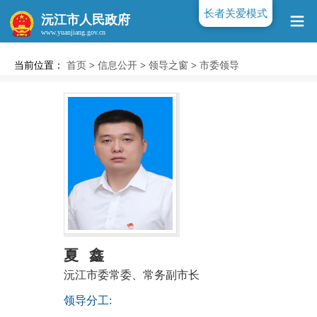
长者关爱模式
沅江市人民政府
当前位置：
首页
>
信息公开
>
领导之窗
>
市委领导
www.yuanjiang.gov.cn
夏 鑫
沅江市委常委、常务副市长
领导分工: