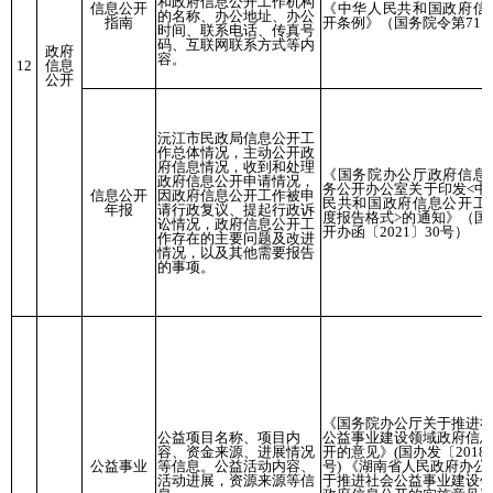
和政府信息公开工作机构
信息公开
《中华人民共和国政府信
的名称、办公地址、办公
指南
开条例》（国务院令第711
时间、联系电话、传真号
码、互联网联系方式等内
政府
容。
12
信息
公开
沅江市民政局信息公开工
作总体情况，主动公开政
府信息情况，收到和处理
《国务院办公厅政府信息
政府信息公开申请情况，
务公开办公室关于印发<中
信息公开
因政府信息公开工作被申
民共和国政府信息公开工
年报
请行政复议、提起行政诉
度报告格式>的通知》（国
讼情况，政府信息公开工
开办函〔2021〕30号）
作存在的主要问题及改进
情况，以及其他需要报告
的事项。
《国务院办公厅关于推进
公益项目名称、项目内
公益事业建设领域政府信
容、资金来源、进展情况
开的意见》(国办发〔2018
公益事业
等信息。公益活动内容、
号) 《湖南省人民政府办公
活动进展，资源来源等信
于推进社会公益事业建设