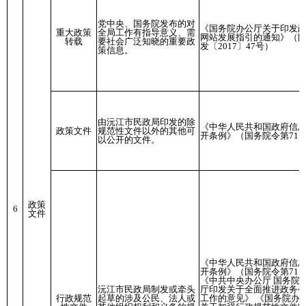
党中央、国务院发布的对
《国务院办公厅关于印发
重大政策
全局工作有指导意义、需
网站发展指引的通知》（
转载
要社会广泛知晓的重要政
发〔2017〕47号）
策信息。
由沅江市民政局印发的除
《中华人民共和国政府信
政策文件
规范性文件以外的其他可
开条例》（国务院令第711
以公开的文件。
政策
6
文件
《中华人民共和国政府信
开条例》（国务院令第711
《中共中央办公厅 国务院
沅江市民政局制发或牵头
厅印发关于全面推进政务
行政规范
起草的涉及公民、法人或
工作的意见》 《国务院办