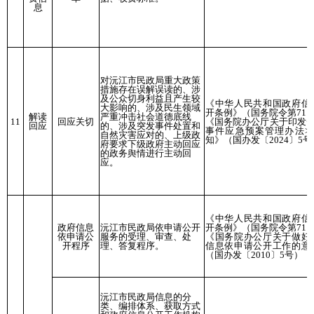
息
对沅江市民政局重大政策
措施存在误解误读的、涉
及公众切身利益且产生较
《中华人民共和国政府信
大影响的、涉及民生领域
开条例》（国务院令第711
解读
严重冲击社会道德底线
11
回应关切
《国务院办公厅关于印发<
回应
的、涉及突发事件处置和
事件应急预案管理办法>
自然灾害应对的、上级政
知》（国办发〔2024〕5号
府要求下级政府主动回应
的政务舆情进行主动回
应。
《中华人民共和国政府信
政府信息
沅江市民政局依申请公开
开条例》（国务院令第711
依申请公
服务的受理、审查、处
《国务院办公厅关于做好
开程序
理、答复程序。
信息依申请公开工作的意
（国办发〔2010〕5号）
沅江市民政局信息的分
类、编排体系、获取方式