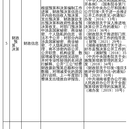
《中华人民共和国政府信
开条例》（国务院令第711
根据预算和决算编制工作
《中共中央办公厅和国务
进展，财政预决算信息公
公厅印发<关于进一步推进
开内容包括收入预决算、
公开工作的意见>的通知》
支出预决算、财政拨款支
办发〔2016〕13号）
出预决算和政府性基金预
《财政部关于深入推进地
决算收支。对部门预决算
决算公开工作的通知》（
中涉及国家秘密、商业秘
〔2014〕36号）
密、个人隐私的信息，依
《财政部关于推进部门所
财政
法不予公开；对部分内容
位预算公开工作的指导意
预
涉及国家秘密、商业秘
（ 财预〔2021〕29号）
5
财政信息
算、
密、个人隐私的区分处
《湖南省财政厅关于进一
决算
理，将不涉密内容公开。
好市县预决算公开工作的
公开职责、机构设置、数
知》（湘财预〔2018〕35
据增减变化的情况说明，
《中共中央国务院关于全
并对专业性较强的名词进
施预算绩效管理的意见》
行解释。公开“三公”经费
发〔2018〕34号）
财政拨款预算总额和分项
《财政部关于印发<项目支
数额，对增减变化的原因
效评价管理办法>的通知》
进行说明。上一年度部门
预〔2020〕10号）
整体支出绩效自评报告。
《中共湖南省委办公厅湖
人民政府办公厅关于全面
预算绩效管理的实施意见
（湘办发〔2019〕10号）