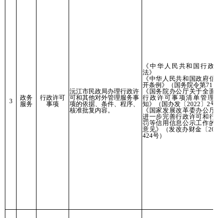
《中华人民共和国行政
法》
《中华人民共和国政府信
开条例》（国务院令第711
沅江市民政局办理行政许
《国务院办公厅关于全面
政务
行政许可
可和其他对外管理服务事
行政许可事项清单管理
3
服务
事项
项的依据、条件、程序、
知》（国办发〔2022〕2号
核准批复内容。
《国家发展改革委办公厅
进一步完善行政许可和行
罚等信用信息公示工作的
意见》（发改办财金〔201
424号）