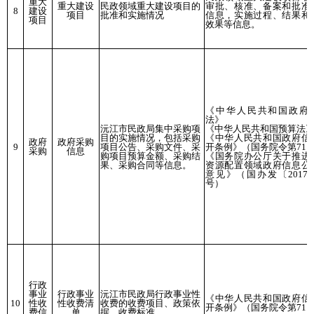
重大
重大建设
民政领域重大建设项目的
审批、核准、备案和批准
8
建设
项目
批准和实施情况
信息，实施过程、结果和
项目
效果等信息。
《中华人民共和国政府
法》
沅江市民政局集中采购项
《中华人民共和国预算法
目的实施情况，包括采购
《中华人民共和国政府信
政府
政府采购
9
项目公告、采购文件、采
开条例》（国务院令第711
采购
信息
购项目预算金额、采购结
《国务院办公厅关于推进
果、采购合同等信息。
资源配置领域政府信息公
意见》（国办发〔2017〕
号）
行政
事业
行政事业
沅江市民政局行政事业性
《中华人民共和国政府信
10
性收
性收费清
收费的收费项目、政策依
开条例》（国务院令第711
费信
单
据、收费标准。