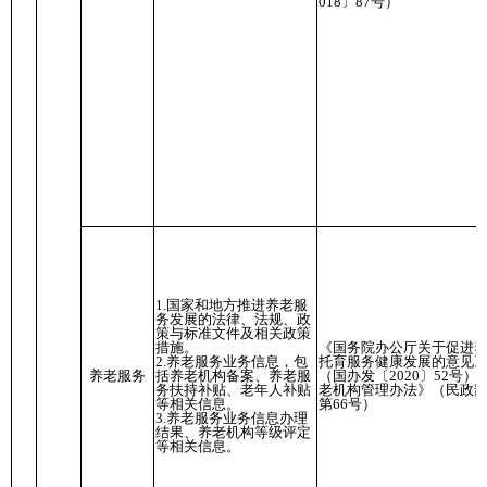
018〕87号）
1.国家和地方推进养老服
务发展的法律、法规、政
策与标准文件及相关政策
措施。
《国务院办公厅关于促进
2.养老服务业务信息，包
托育服务健康发展的意见
养老服务
括养老机构备案、养老服
（国办发〔2020〕52号） 
务扶持补贴、老年人补贴
老机构管理办法》（民政
等相关信息。
第66号）
3.养老服务业务信息办理
结果、养老机构等级评定
等相关信息。