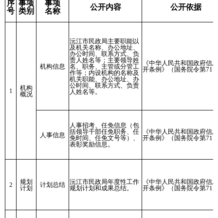
序
事项
事项
公开内容
公开依据
号
类别
名称
沅江市民政局主要职能以
及机关名称、办公地址、
办公时间、联系方式、负
责人姓名等；主要领导姓
《中华人民共和国政府信
机构信息
名、职务、主管或分管工
开条例》（国务院令第711
作等；内设机构的名称及
机关职能、办公地址、办
公时间、联系方式、负责
机构
1
人姓名等。
概况
人事招考、任免信息（包
括领导干部任免职务、任
《中华人民共和国政府信
人事信息
免时间、任免文号等）、
开条例》（国务院令第711
表彰奖励信息。
规划
沅江市民政局年度性工作
《中华人民共和国政府信
2
计划总结
计划
规划计划和成果总结。
开条例》（国务院令第711