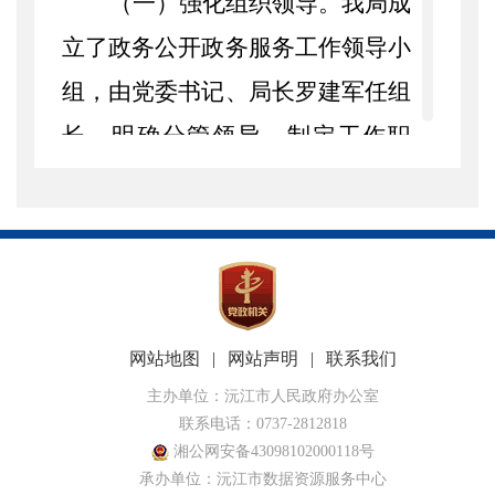
（一）强化组织领导。我局成
立了政务公开政务服务工作领导小
组，由党委书记、局长罗建军任组
长，明确分管领导，制定工作职
责，对信息公开工作中存在问题，
进行专题研究分析，制定改进措
施，安排专人抓好问题整改落实。
确定一名信息员专项负责日常政务
公开工作，达到领导、机构、人
网站地图
|
网站声明
|
联系我们
员
“三落实”。将政务公开与经济社
主办单位：沅江市人民政府办公室
联系电话：0737-2812818
会管理工作紧密结合，同步研究、
湘公网安备43098102000118号
承办单位：沅江市数据资源服务中心
同步部署、同步推进。