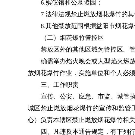
6
.
殡仪馆和公墓陵园；
7
.
法律法规禁止燃放烟花爆竹的其
8
.
其他禁放范围根据益阳市烟花爆
（二）烟花爆竹
管控区
禁放区外的其他区域为管控区。
确需举办焰火晚会或大型焰火燃
放烟花爆竹作业，实施单位和个人必
三
、工作职责
宣传、公安、应急、市监、城管
城区禁止燃放烟花爆竹的宣传和监管
心）负责本辖区禁止燃放烟花爆竹相
四
、凡违反本通告规定，有下列