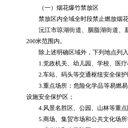
（
一）烟花爆竹禁放区
禁放区内
全域全时段禁止燃放烟
沅江市
琼湖街道、胭脂湖街道、
200
米范围内。
除上述明确区域外，下列地点列
1
.
党政机关、幼儿园、学校、医疗
2
.
车站、码头等交通枢纽安全保护
3
.
重点场所：
危险化学品等易燃易
设施安全保护区；
4
.
风景名胜区、公园、山林等重点
5
.
商场、集贸市场和公共文化场所