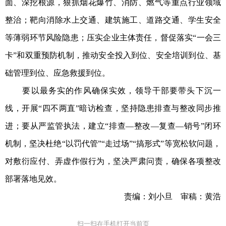
面、深挖根源，狠抓烟花爆竹、消防、燃气等重点行业领域
整治；靶向消除水上交通、建筑施工、道路交通、学生安全
等薄弱环节风险隐患；压实企业主体责任，督促落实“一会三
卡”和双重预防机制，推动安全投入到位、安全培训到位、基
础管理到位、应急救援到位。
要以最务实的作风确保实效，领导干部要带头下沉一
线，开展“四不两直”暗访检查，坚持隐患排查与整改同步推
进；要从严监管执法，建立“排查—整改—复查—销号”闭环
机制，坚决杜绝“以罚代管”“走过场”“搞形式”等宽松软问题，
对敷衍应付、弄虚作假行为，坚决严肃问责，确保各项整改
部署落地见效。
责编：刘小旦 审稿：黄浩
扫一扫在手机打开当前页