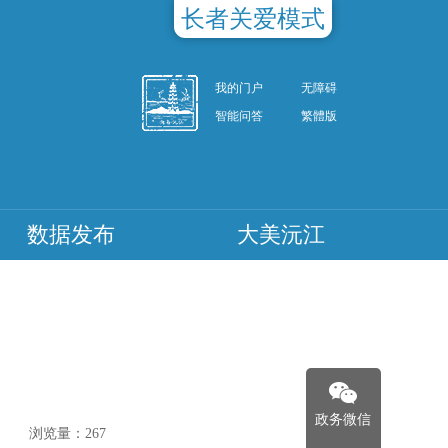
长者关爱模式
我的门户
无障碍
智能问答
繁體版
数据发布
大美沅江
政务微信
浏览量：
267