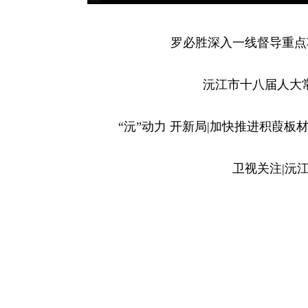
罗必胜深入一线督导重点
沅江
市十八届人大
“沅”动力 开新局|
加快
推进积葭
板材
卫视关注|沅