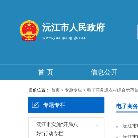
沅江市人民政府
www.yuanjiang.gov.cn
首 页
信息公开
当前位置：
首页
>
专题专栏
>
电子商务进农村综合示范
专题专栏
电子商
沅江市实施“开局八
沅江市
好“行动专栏
沅江市