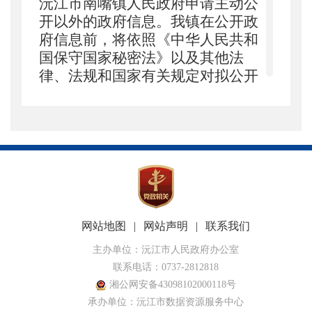
沅江市南嘴镇人民政府申请主动公
开以外的政府信息。我镇在公开政
府信息前，将依照《中华人民共和
国保守国家秘密法》以及其他法
律、法规和国家有关规定对拟公开
的政府信息进行审查。
2022年我
镇共收到依申请公开信息0条。
（三）政府信息管理情况
一是加强组织领导。明确政务
公开的内容、形式和制度，由镇主
要领导亲自抓，分管负责人具体
抓，具办人员落实。要求各部门协
网站地图
|
网站声明
|
联系我们
调配合，及时提供相关信息，形
成
“一级抓一级，层层抓落实”的工
主办单位：沅江市人民政府办公室
联系电话：0737-2812818
作格局。
湘公网安备43098102000118号
二是严格把关审查。对拟公开
承办单位：沅江市数据资源服务中心