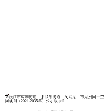
沅江市琼湖街道—胭脂湖街道—洞庭湖—市湖洲国土空
间规划（2021-2035年）公示版.pdf