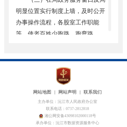
明显位置实行制度上墙，及时公开
办事操作流程，各股室工作职能
等，使老百姓少跑路，跑弯路。
（四） 及时处理市长信箱群
众反映的问题，及时回应社会关
切，人民继续解决的问题。做
到“事事有回音，件件有落实”。
二、主动公开政府信息情况
网站地图
|
网站声明
|
联系我们
主办单位：沅江市人民政府办公室
第二十条第（一）
联系电话：0737-2812818
信息内容
本年
制
发件
数
本年
湘公网安备43098102000118号
承办单位：沅江市数据资源服务中心
规章
0
0