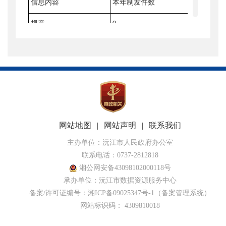
信息内容
本年制发件数
本年废止
规章
0
0
行政规范性文件
0
0
第二十条第（五）项
信息内容
本年处理决定数量
行政许可
86
网站地图
|
网站声明
|
联系我们
第二十条第（六）项
主办单位：沅江市人民政府办公室
信息内容
本年处理决定数量
联系电话：0737-2812818
湘公网安备43098102000118号
行政处罚
112
承办单位：沅江市数据资源服务中心
备案/许可证编号：湘ICP备09025347号-1
行政强制
32
（备案管理系统）
网站标识码： 4309810018
第二十条第（八）项