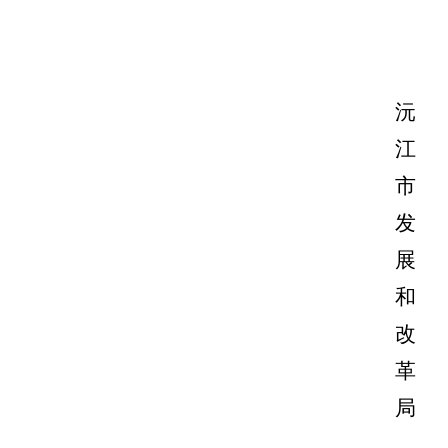
沅
江
市
发
展
和
改
革
局