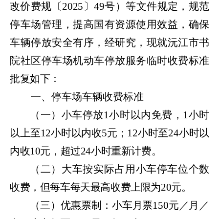
改价费规〔
2025
〕
49
号）等文件规定，
规范
停车场管理，提高国有资源使用效益，确保
车辆停放安全有序
，
经研究，现就
沅江市书
院社区
停车场机动车停放服务临时收费标准
批复如下：
一、
停车场车辆收费标准
（一）
小车停放
1
小时
以内免费，
1
小时
以上至
1
2
小时以内收
5
元；
1
2
小时
至
24
小时以
内收
10
元
，超过
24
小时重新计费。
（二）
大车按实际占用小车停车位个数
收费，但每车每天最高收费上限为
20
元。
（三）
优惠票制：小车月票
150
元／月／