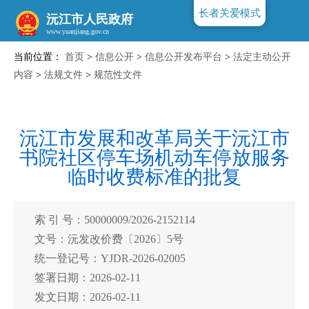
长者关爱模式
沅江市人民政府
当前位置：
首页
>
信息公开
>
信息公开发布平台
>
法定主动公开
www.yuanjiang.gov.cn
内容
>
法规文件
>
规范性文件
沅江市发展和改革局关于沅江市
书院社区停车场机动车停放服务
临时收费标准的批复
索 引 号：50000009/2026-2152114
文号：沅发改价费〔2026〕5号
统一登记号：YJDR-2026-02005
签署日期：2026-02-11
发文日期：2026-02-11