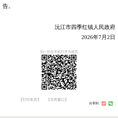
告。
沅江市
四季红镇人民政府
202
6
年
7
月
2
日
扫一扫在手机打开当前页
【打印本页】
【关闭窗口】
分享到：