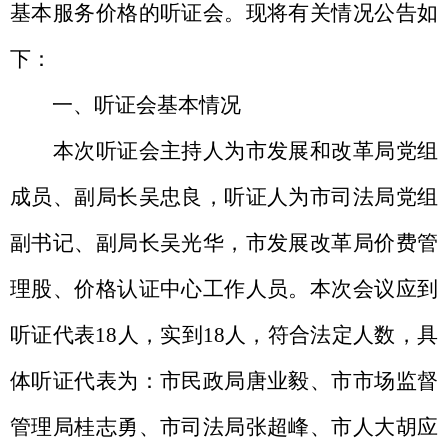
基本
服务
价格的听
证会
。现将有关情况
公
告如
下：
一
、听证会基本情况
本次听证会主持人为市发展
和
改革
局
党组
成员、
副局长吴忠良
，听证人为
市司法局党组
副书记、副局长吴光华，市发展改革局价费管
理股、
价格认证中心
工作人员。本次会议应到
听证代表
1
8
人，实到
1
8
人，符合法定人数，具
体
听证
代表为
：
市民政局唐业毅
、
市市场监督
管理局
桂志勇、
市司法局
张超峰
、市人大
胡应