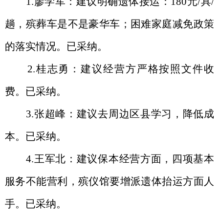
1.
廖学军
：建议
明确遗体接运：
180
元
/
具
/
趟，殡葬车是不是豪华车；困难家庭减免政策
的落实情况。
已采纳。
2.
桂志勇
：建议
经营方严格按照文件收
费。已采纳
。
3.
张超峰
：
建议去周边区县学习，降低成
本。
已采纳。
4.
王军北
：
建议保本经营方面，四项基本
服务不能营利，殡仪馆要增派遗体抬运方面人
手。
已采纳
。