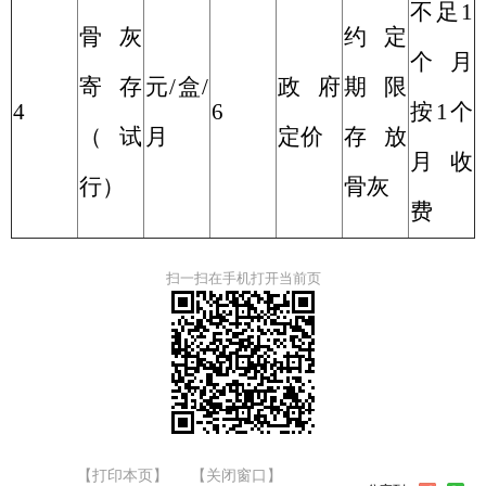
不足
1
骨灰
约定
个
月
寄存
元
/
盒
/
政府
期限
4
6
按
1
个
（试
月
定价
存放
月收
行）
骨灰
费
扫一扫在手机打开当前页
【打印本页】
【关闭窗口】