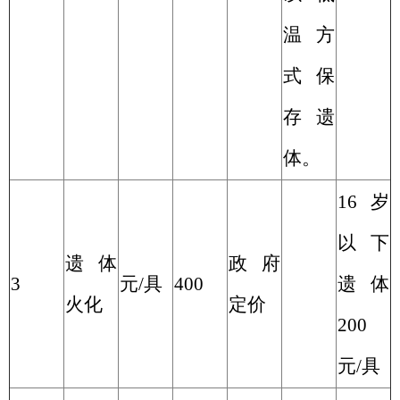
温方
式保
存遗
体
。
16
岁
以下
遗体
政府
3
元
/
具
400
遗体
火化
定价
200
元
/
具