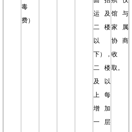
面抬
殡仪
毒
运及
馆与
费）
二楼
家属
以
协商
下），
收
二楼
取
。
及以
上每
增加
一层