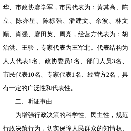
华
、市
政协廖学军，
市民代表
为：
黄其高
、
陈
立
、
陈亦星
、
陈标强
、
潘建文
、
余波
、
林文
顺
、
肖强
、
廖田英
、
周亮
，经营方代表
为：
胡
治洪、王验
，
专家代表
为王军北。
代表结构为
人大代表
1
名、政协委员
1
名、部门人员
3
名、
市民代表
10
名、专家代表
1
名、经营方
2
名，具
有一定的广泛性和代表性。
二、
听证事由
为增强行政决策的科学性、民主性，规范
行政决策行为，切实保障人民群众的知情权、