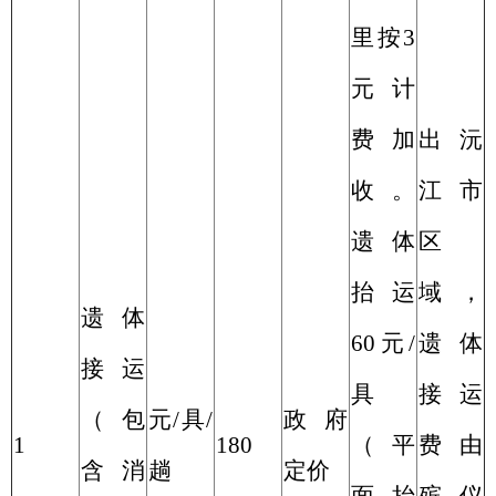
里按
3
元计
费加
出沅
收。
江市
遗体
区
抬运
域，
遗体
60
元
/
遗体
接运
具
接运
（包
元
/
具
/
政府
1
180
（平
费由
含消
趟
定价