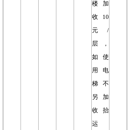
楼加
收
10
元
/
层，
如使
用电
梯不
另加
收抬
运