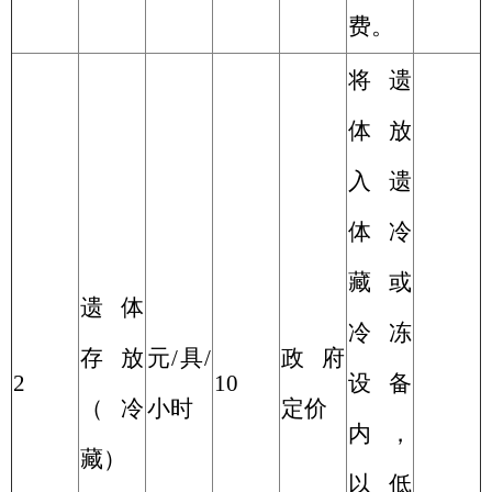
费。
将遗
体放
入遗
体冷
藏或
遗体
冷冻
存放
元
/
具
/
政府
2
10
设备
（冷
小时
定价
内，
藏）
以低