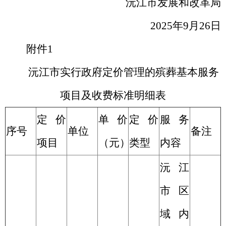
沅江市发展和改革局
2025
年
9
月
2
6
日
附件
1
沅江市
实行政府定价管理的殡葬基本服务
项目及收费标准明细表
定价
单价
定价
服务
序号
单位
备注
项目
（元）
类型
内容
沅江
市区
域内