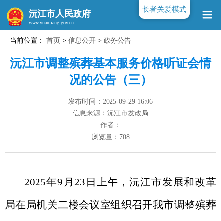
长者关爱模式
沅江市人民政府
当前位置：
首页
>
信息公开
>
政务公告
www.yuanjiang.gov.cn
沅江市调整殡葬基本服务价格听证会情
况的公告（三）
发布时间：2025-09-29 16:06
信息来源：沅江市发改局
作者：
浏览量：
708
2025
年
9
月
23
日上午，
沅江市
发展和改革
局在
局
机关
二楼会议室组织召开
我
市
调整
殡葬