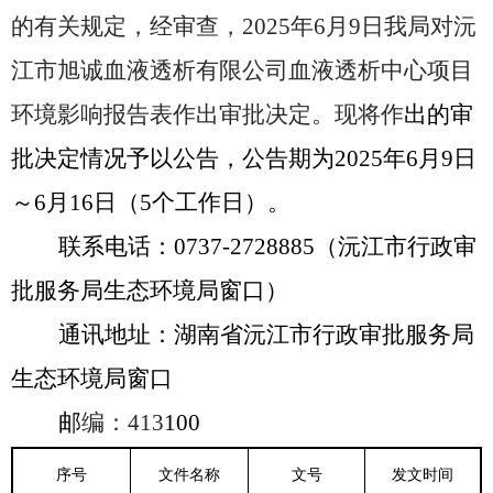
的有关规定，经审查，
2025
年
6
月
9
日我局对
沅
江市旭诚血液透析有限公司血液透析中心项目
环境影响报告表作出审批决定。现将作
出的审
批决定情况予以公告，公告期为
2025
年
6
月
9
日
～
6
月
16
日（
5
个工作日）。
联系电话：
0737-2728885
（沅江市行政审
批服务局生态环境局窗口）
通讯地址：湖南省沅江市行政审批服务局
生态环境局窗口
邮
编：
413
100
序号
文件名称
文号
发文时间