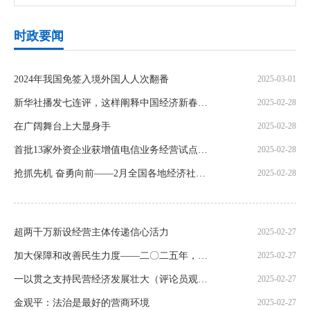
时政要闻
2024年我国免签入境外国人人次翻番
2025-03-01
新华社播发七连评，这样阐释中国经济新春新气象
2025-02-28
在广阔舞台上大显身手
2025-02-28
首批13家外资企业获增值电信业务经营试点批复
2025-02-28
抢抓先机 奋勇向前——2月全国各地经济社会发展观察
2025-02-28
超两千万新设经营主体传递信心活力
2025-02-27
加大保障和改善民生力度——二〇二五年，中国经济这么干⑨
2025-02-27
一以贯之支持民营经济发展壮大（评论员观察）——促进民营经济高质量发展①
2025-02-27
金观平：法治是最好的营商环境
2025-02-27