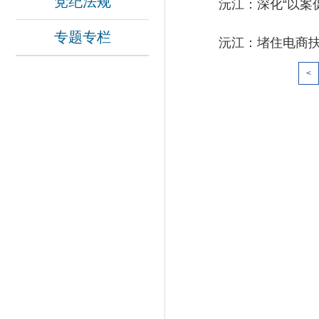
党纪法规
沅江：深化“以案
专题专栏
沅江：堵住电商扶
<