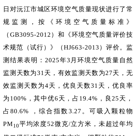
日对沅江市城区环境空气质量现状进行了常
规监测，按《环境空气质量标准》
（
GB3095-2012
）和《环境空气质量评价技
术规范（试行）》（
HJ663-2013
）评价。监
测结果表明：
2025
年
3
月环境空气质量自然
监测天数为
31
天，有效监测天数为
27
天，无
效监测天数为
4
天，优良天数
31
天，优良率
为
100%
，其中优
6
天，占
19.4%
，良
25
天，
占
80.6%
，综合指数
3.27
。可吸入颗粒物
PM
平均浓度
52
微克
/
立方米，未超过年均
10