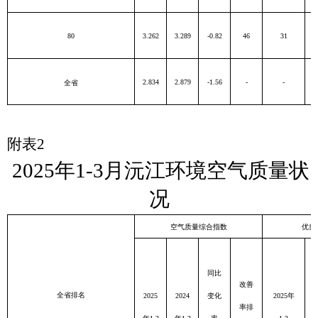
80
3.262
3.289
-0.82
46
31
2.834
2.879
-1.56
-
-
全省
附表
2
2025
年
1-3
月沅江环境空气质量状
况
空气质量综合指数
优良
同比
改善
全省排名
2025
2024
变化
2025
年
率排
20