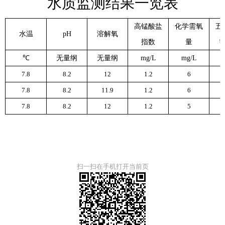
水质监测结果一览表
高锰酸盐
化学需氧
五
水温
pH
溶解氧
指数
量
℃
无量纲
无量纲
mg/L
mg/L
7.8
8.2
12
1.2
6
7.8
8.2
11.9
1.2
6
7.8
8.2
12
1.2
5
扫一扫在手机打开当前页