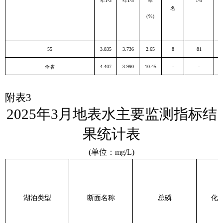
年1-3
年1-3
率
1-3
名
（%）
55
3.835
3.736
2.65
8
81
4.407
3.990
10.45
-
-
全省
附表
3
2025
年
3
月地表水
主要监测指标结
果统计表
(
单位：
mg/L)
湖泊类型
断面名称
总磷
化