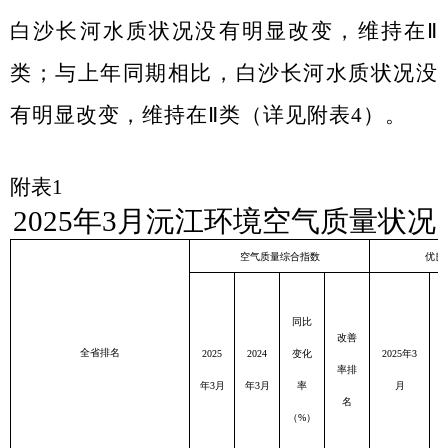
白沙长河水质状况没有明显改变，维持在Ⅱ
类；与上年同期相比，白沙长河水质状况没
有明显改变，维持在Ⅱ类（详见附表
4
）。
附表
1
2025
年
3
月沅江环境空气质量状况
空气质量综合指数
优良
同比
改善
全省排名
2025
2024
变化
2025
年3
2
率排
年3月
年3月
率
月
名
（%）