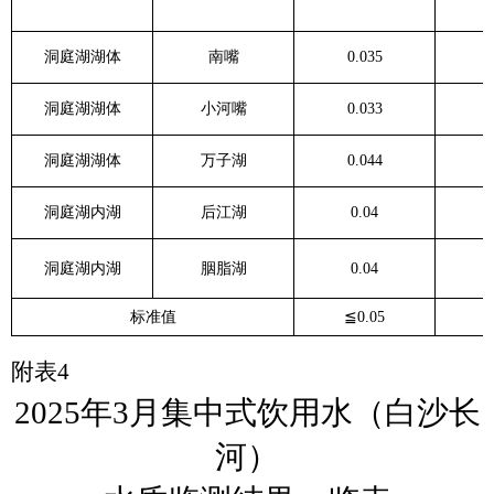
洞庭湖湖体
南嘴
0.035
洞庭湖湖体
小河嘴
0.033
洞庭湖湖体
万子湖
0.044
洞庭湖内湖
后江湖
0.04
洞庭湖内湖
胭脂湖
0.04
标准值
≦
0.05
附表
4
2025
年
3
月集中式饮用水（白沙长
河）