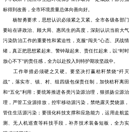
标得到改善，全市环境质量总体向善向好。
杨智勇要求，思想认识必须紧之又紧。全市各级各部门
要站在讲政治、顾大局、惠民生的高度，深刻认识当前大气
污染防治工作的重要性和紧迫性，克服“闯关”心态、厌战情
绪，真正把思想紧起来、警钟敲起来、责任扛起来，以“时时
放心不下”的责任感，全力以赴投入到特护期攻坚战中。
工作举措必须硬之又硬。要坚决打赢秸秆禁烧“歼灭
战”，落实市、镇、村、组四级包保责任制，加快秸秆离田
和“五化”利用；要统筹推进各类污染源治理，狠抓扬尘源治
理，严管工业源排放，控牢移动源污染，禁绝露天焚烧源，
管住生活源污染；要强化科技支撑和应急能力，运用走航监
测、无人机巡查等科技手段，补齐技术装备短板，全力实