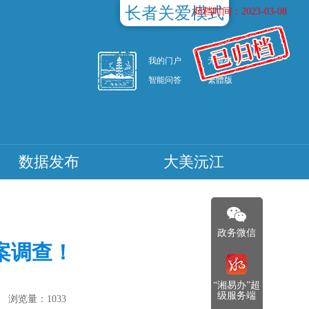
长者关爱模式
归档时间：2023-03-08
我的门户
无障碍
智能问答
繁體版
数据发布
大美沅江
政务微信
案调查！
“湘易办”超
级服务端
浏览量：
1033