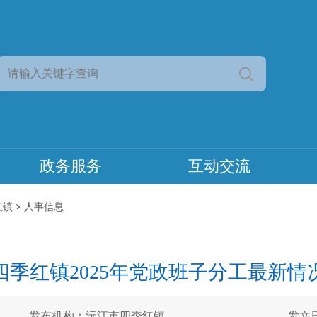
政务服务
互动交流
红镇
>
人事信息
四季红镇2025年党政班子分工最新情
发布机构：沅江市四季红镇
发文日