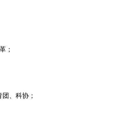
革
；
青团、科协；