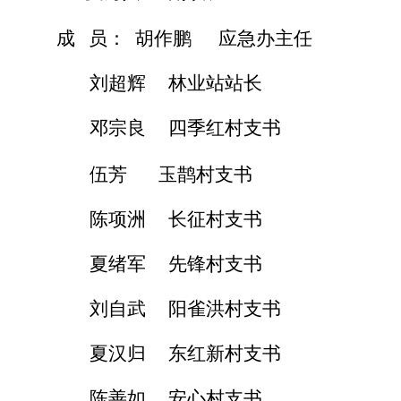
成
员：
胡作鹏
应急办主任
刘超辉
林业站站长
邓宗良
四季红村支书
伍芳
玉鹊村支书
陈项洲
长征村支书
夏绪军
先锋村支书
刘自武
阳雀洪村支书
夏汉归
东红新村支书
陈善如
安心村支书