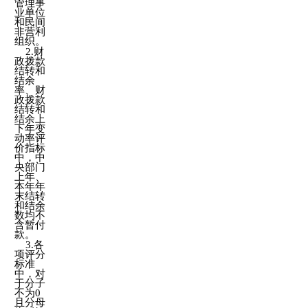
管理事
业单位
和民间
非营利
组织。
2.财
政拨款
结转和
结余
率、财
政拨款
结转和
结余上
下年变
动率评
价指标
中，中
央部门
上年、
本年年
末结转
和结余
数均不
含暂付
款。
3.各
项评分
标准
中，对
于分子
不为0
且分母