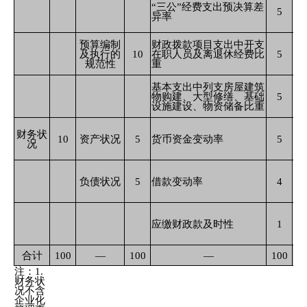
“三公”经费支出预决算差
5
异率
预算编制
财政拨款项目支出中开支
及执行的
10
在职人员及离退休经费比
5
规范性
重
基本支出中列支房屋建筑
物购建、大型修缮、基础
5
设施建设、物资储备比重
财务状
10
资产状况
5
货币资金变动率
5
况
负债状况
5
借款变动率
4
应缴财政款及时性
1
合计
100
—
100
—
100
注：1.
财务状
况不含
企业化