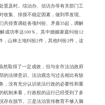
处置及时。综治办、信访办等有关部门工
时收集、排摸不稳定因素，做到早发现、
们共排查调处各项纠纷、矛盾
35
起，调解
调解成功率达100％。其中婚姻家庭纠纷
12
件，山林土地纠纷
2
件，其他纠纷
2件，这
虽然取得了一定成效，但与全
市
法治政府
部的法律意识、法治观念与过去相比有较
务，没有充分认识依法行政的必要性和重
的机制来看，行政权的运行已经受到了多
况存在脱节。三是法治宣传教育不够入脑