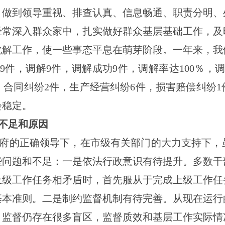
，做到领导重视、排查认真、信息畅通、职责分明、
经常深入群众家中，扎实做好群众基层基础工作，及
化解工作，使一些事态平息在萌芽阶段。一年来，我
纷
9
件，调解
9
件，调解成功
9
件，调解率达
100％，
，合同纠纷2件，生产经营纠纷6件，损害赔偿纠纷
1
会稳定。
的不足和原因
府的正确领导下，在
市级
有关部门的大力支持下，
些问题和不足：一是依法行政意识有待提升。多数干
上级工作任务相矛盾时，首先服从于完成上级工作任
基本准则。二是制约监督机制有待完善。从现在运行
，监督仍存在很多盲区，监督质效和基层工作实际情