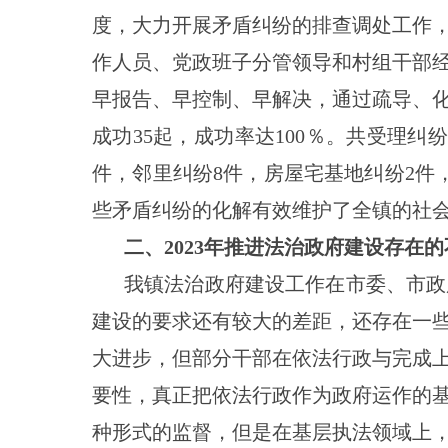
度，大力开展矛盾纠纷的排查调处工作
作人员、党政班子分管领导和村组干部
早报告、早控制、早解决，通过疏导、
成功
35
起，成功率达
100％。共受理纠
件，邻里纠纷
8
件，房屋宅基地纠纷
2件
些矛盾纠纷的化解有效维护了全镇的社
二、
2023年推进法治政府建设存在
我镇法治政府建设工作在
市
委、
市
政
建设的要求还有较大的差距，还存在一
大进步，但部分干部在依法行政与完成
要性，真正把依法行政作为政府运作的
种形式的监督，但是在基层执法领域上