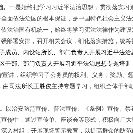
础。
一是始终把学习习近平法治思想，贯彻落实习
进全面依法治国的根本保证，是中国特色社会主义法
、依法治国有机统一，始终将
学习宪法法律作为建设
加强部署安排，召开相关会议，细化落实措施，统
子成员、内设站所长、部门负责人开展习近平法治
社区干部、部门负责人开展习近平法治思想专题培
传宣讲，组织学习了公务员的权利、义务；奖励、
，由司法所长王胜佼主持
专题学习，组织全体干部
。
以治安防范宣传、普法宣传、《条例》宣传、禁
范宣传中，通过宣传单、座谈会等形式，积极向广大
，深入村
组
，开展现场警示教育，以提高群众的防范