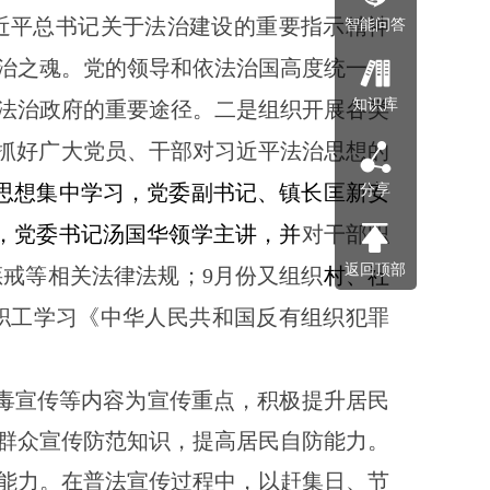
近平总书记关于法治建设的重要指示精神
智能问答
治之魂。党的领导和依法治国高度统一，
知识库
法治政府的重要途径。二是组织开展各类
筹抓好广大党员、干部对习近平法治思想的
思想集中学习，党委副书记、镇长匡新安
分享
训，党委书记汤国华领学主讲，并
对干部职
返回顶部
惩戒等相关法律法规；
9月份又组织
村、社
职工学习《中华人民共和国反有组织犯罪
毒宣传等内容为宣传重点，积极提升居民
群众宣传防范知识，提高居民自防能力。
能力。在普法宣传过程中，以赶集日、节