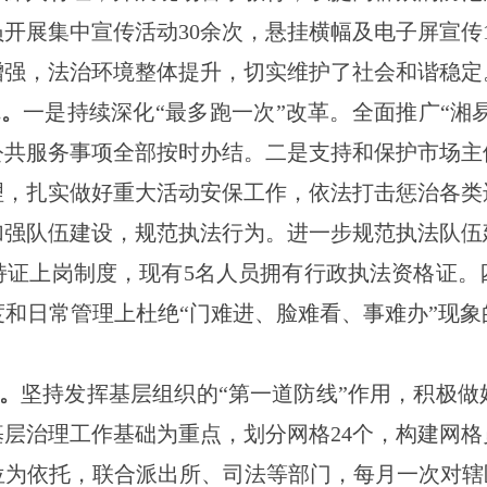
员开展集中宣传活动
30余次，悬挂横幅及电子屏宣传1
增强，法治环境整体提升，切实维护了社会和谐稳定
境。
一是持续深化
“最多跑一次”改革。全面推广“
湘
公共服务事项全部按时办结。二是支持和保护市场主
理，扎实做好重大活动安保工作，依法打击惩治各类
加强队伍建设，规范执法行为。进一步规范执法队伍
持证上岗制度，现有
5
名人员拥有行政执法资格证。
度和日常管理上杜绝
“门难进、脸难看、事难办”现
。
坚持发挥基层组织的
“第一道防线”作用，积极
基层
治理
工作基础为重点，划分网格
24
个，构建网格
位为依托，联合派出所、司法等部门，每月一次对辖