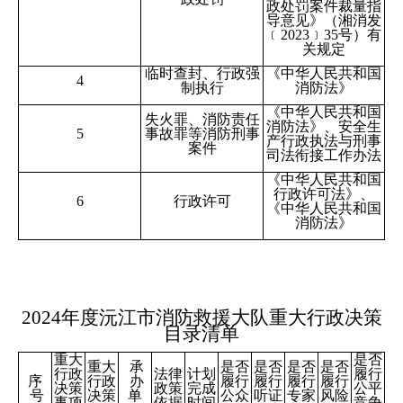
政处罚案件裁量指
导意见》
（
湘消发
﹝
2023﹞35号
）
有
关规定
临时查封、行政强
《中华人民共和国
4
制执行
消防法》
《中华人民共和国
失火罪、消防责任
消防法》、安全生
5
事故罪等消防刑事
产行政执法与刑事
案件
司法衔接工作办法
《中华人民共和国
行政许可
法》
、
6
行政许可
《中华人民共和国
消防法》
202
4
年度
沅江
市消防救援大队重大行政决策
目录清单
重大
是否
重大
承
是否
是否
是否
是否
行政
法律
计划
履行
序
行政
办
履行
履行
履行
履行
决策
政策
完成
公平
号
决策
单
公众
听证
专家
风险
事项
依据
时间
竞争