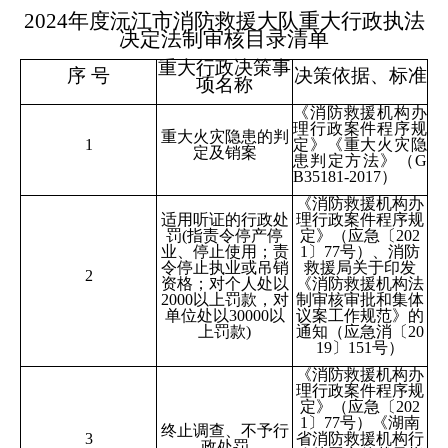
202
4
年度
沅江市
消防救援大队重大行政执法
决定法制审核目录清单
重大行政决策事
序
号
决策依据、标准
项名称
《消防救援机构办
理行政案件程序规
重大火灾隐患的判
1
定》《重大火灾隐
定及销案
患判定方法》
（
G
B35181-2017
）
《消防救援机构办
适用听证的行政处
理行政案件程序规
罚
(指责令停产停
定》
（
应急
〔
202
业、停止使用
；
责
1
〕
77号
）
、消防
令停止执业或吊销
救援局关于印发
2
资格
；
对个人处以
《消防救援机构法
2000以上罚款，对
制审核审批和集体
单位处以30000以
议案工作规范》的
上罚款)
通知
（
应急消
〔
20
19
〕
151号
）
《消防救援机构办
理行政案件程序规
定》
（
应急
〔
202
1
〕
77号
）
《湖南
终止调查、不予行
3
省消防救援机构行
政处罚