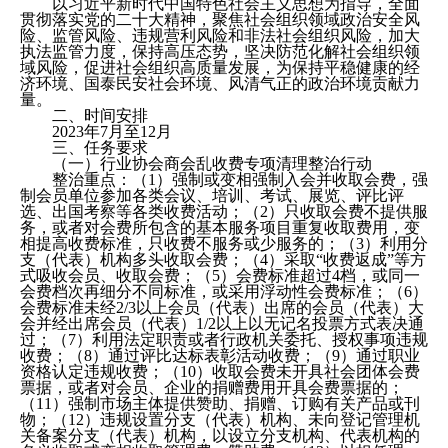
以习近平新时代中国特色社会主义思想为指导，全面
贯彻落实党的二十大精神，聚焦社会组织领域政治安全风
险、监管风险、违规营利风险和非法社会组织风险，加大
执法监管力度，保持高压态势，坚决防范化解社会组织领
域风险，促进社会组织高质量发展，为保持平稳健康的经
济环境、国泰民安社会环境、风清气正的政治环境贡献力
量。
二、时间安排
2023年7月至12月
三、任务要求
（一）行业协会商会乱收费专项清理整治行动
整治重点：（1）强制或变相强制入会并收取会费，强
制会员单位参加各类会议、培训、考试、展览、评比评
选、出国考察等各类收费活动；（2）只收取会费不提供服
务，或者对会费所包含的基本服务项目重复收取费用，变
相提高收费标准，只收费不服务或少服务的；（3）利用分
支（代表）机构多头收取会费；（4）采取“收费返成”等方
式吸收会员、收取会费；（5）会费标准超过4档，或同一
会费档次再细分不同标准，或采用浮动性会费标准；（6）
会费标准未经2/3以上会员（代表）出席的会员（代表）大
会并经出席会员（代表）1/2以上以无记名投票方式表决通
过；（7）利用法定职责或者行政机关委托、授权事项违规
收费；（8）通过评比达标表彰活动收费；（9）通过职业
资格认定违规收费；（10）收取会费未开具社会团体会费
票据，或者对会员、企业的捐赠费用开具会费票据的；
（11）强制市场主体提供赞助、捐赠、订购有关产品或刊
物；（12）违规设置分支（代表）机构、未向登记管理机
关备案分支（代表）机构，以设立分支机构、代表机构的