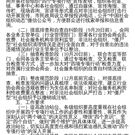
间开展社会组织“四个专项行动”宣传发动，组织各街道、
镇、事务中心和各社会组织，通过自媒体、宣传海报、宣
传栏、现场咨询、宣讲等形式重点对非法社会组织打击行
动开展宣传。市民政局设立举报投诉电话，公开“中国社会
组织动态”微信公众号，方便群众进行线索举报和信息查
询。
（二）摸底排查和自查自纠阶段（9月20日前）。会同
各业务主管单位（行业管理部门）部署各行业协会商会乱
收费、社会服务机构非营利监管、非法社会组织、“僵尸
型”社会组织清理情况是进行全面自查，对于自查出的违法
违规情况由行业主管单位予以整治。
（三）抽查检查阶段（10月20日前）。联合市监等部
门，会同各业务主管单位，通过专项检查、交叉检查、联
合检查等方式，进一步加大对“四项专项行动”检查力度，
对所属行业协会商会、社会服务组织的自查自纠情况进行
抽查。
（四）整改规范阶段（12月底前完成）。对摸底排
查、检查发现的问题认真梳理，依法依规处理。建立行业
协会商会违规收费行为失信名单制度；对社会服务机构营
利性收费重点整改；对非法社会组织从严打击；对“僵尸
型”社会组织予以撤销或注销。
五、工作要求
（一）提高政治站位。各级组织要高度重视在社会组
织中开展四个专项行动工作的必要性和重要性，将其作为
深刻认识“两个确立”的决定性意义，增强“四个意识”、坚
定“四个自信”、做到“两个维护”的具体体现，进一步提高
政治站位，切实以高度责任感和强烈紧迫感扎实推动“四个
专项行动”的深入开展。