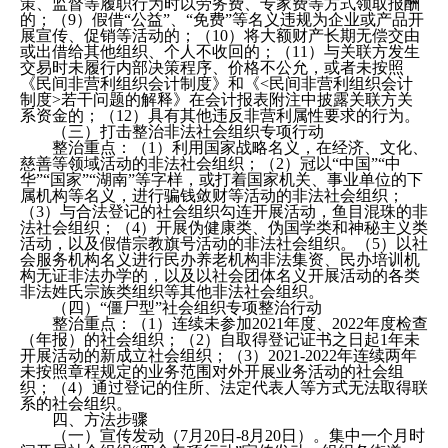
策、监督等履职行为时以劳务费、专家费等方式领取报酬
的；（9）假借“公益”、“免费”等名义违规为企业或产品开
展宣传、促销等活动的；（10）将大额财产长期无偿交由
或出借给其他组织、个人不收回的；（11）与关联方发生
交易时未履行内部决策程序、价格不公允，或者未按照
《民间非营利组织会计制度》和《<民间非营利组织会计
制度>若干问题的解释》在会计报表附注中披露关联方关
系资金的；（12）具有其他违反非营利属性要求的行为。
（三）打击整治非法社会组织专项行动
整治重点：（1）利用国家战略名义，在经济、文化、
慈善等领域活动的非法社会组织；（2）冠以“中国”“中
华”“国家”“湖南”等字样，或打着国家机关、事业单位的下
属机构等名义，进行骗钱敛财等活动的非法社会组织；
（3）与合法登记的社会组织勾连开展活动，鱼目混珠的非
法社会组织；（4）开展伪健康类、伪国学类和神秘主义类
活动，以及假借宗教旗号活动的非法社会组织。（5）以社
会服务机构名义进行民办养老机构非法集资、民办培训机
构无证非法办学的，以及以社会团体名义开展活动的各类
非法姓氏宗族类组织等其他非法社会组织。
（四）“僵尸型”社会组织专项整治行动
整治重点：（1）连续未参加2021年度、2022年度检查
（年报）的社会组织；（2）自取得登记证书之日起1年未
开展活动的新成立社会组织；（3）2021-2022年连续两年
未按照章程规定的业务范围对外开展业务活动的社会组
织；（4）通过登记的住所、法定代表人等方式无法取得联
系的社会组织。
四、方法步骤
（一）宣传发动（7月20日-8月20日）。集中一个月时