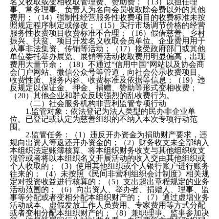
名义收取或变相收取管理费、赞助费；（13）以担任理
事、常务理事、负责人为名向会员收取除会费以外的其他
费用；（14）强制性经营服务性收费项目的收费标准未按
照规定程序制定或修改；（15）实行市场调节价格的经营
服务性收费项目收费标准不合理；（16）假借慈善、乡村
振兴、扶贫、项目开发名义收取会员单位、企业费用用于
从事非法集资、传销等活动；（17）接受政府部门或其他
单位委托举办展览、展销等活动收取费用明显偏高，出现
费用大量节余；（18）不通过“信用中国”网站以及协会商
会门户网站、微信公众号等管道，向社会公示收费项目、
收费性质、服务内容、收费标准及依据等信息；（19）违
反规定以保证金、押金、捐赠、赞助等形式变相收费；
（20）其他企业和群众反映强烈的乱收费行为。
（二）社会服务机构非营利监管专项行动
1.监管对象：依法登记为法人类型的民办非企业单
位。已登记或认定为慈善组织的不纳入本次专项行动范
围。
2.监管任务：（1）违反开办资金为捐助财产要求，违
规向出资人等返还开办资金的；（2）财务收支未全部纳入
本组织法定账簿核算、将本组织财务收支与其他组织收支
混管或者将以本组织名义开展活动的收入交由其他组织或
个人收取的；（3）使用其他组织或个人银行账户进行账务
往来的；（4）未按照《民间非营利组织会计制度》相关规
定对投资收益进行核算的；（5）支出超出章程规定的业务
活动范围的；（6）向出资人、举办者、捐赠人、理事、监
事等分配或者变相分配本组织财产的；（7）通过虚增业务
活动成本、虚假发放工作人员费用、专家费用等方式分配
或者变相分配本组织财产的；（8）兼职理事、监事参加决