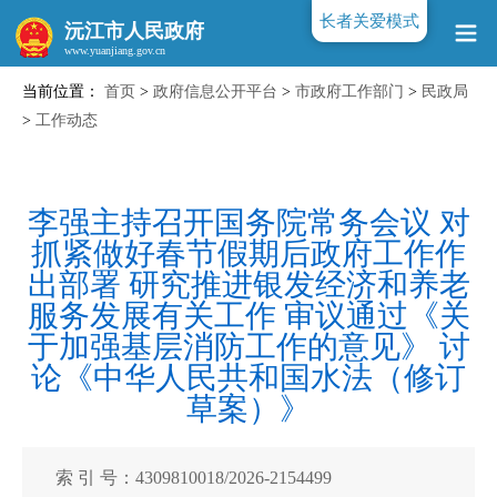
长者关爱模式
沅江市人民政府
当前位置：
首页
>
政府信息公开平台
>
市政府工作部门
>
民政局
www.yuanjiang.gov.cn
>
工作动态
李强主持召开国务院常务会议 对
抓紧做好春节假期后政府工作作
出部署 研究推进银发经济和养老
服务发展有关工作 审议通过《关
于加强基层消防工作的意见》 讨
论《中华人民共和国水法（修订
草案）》
索 引 号：4309810018/2026-2154499