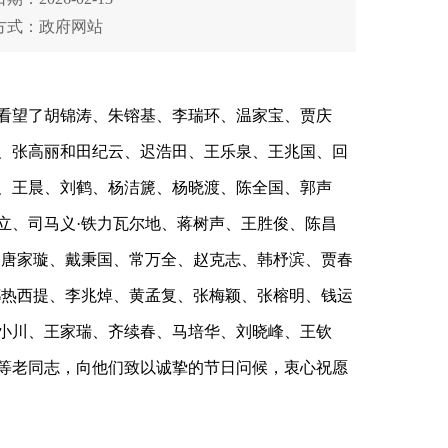
方式：政府网站
看望了胡锦涛、朱镕基、李瑞环、温家宝、贾庆
、张高丽和田纪云、迟浩田、王乐泉、王兆国、回
、王晨、刘鹤、杨洁篪、杨晓渡、陈全国、郭声
立、司马义·铁力瓦尔地、蒋树声、王胜俊、陈昌
、唐家璇、戴秉国、常万全、赵克志、韩杼滨、贾春
都热西提、李兆焯、黄孟复、张梅颖、张榕明、钱运
小川、王家瑞、齐续春、马培华、刘晓峰、王钦
等老同志，向他们致以诚挚的节日问候，衷心祝愿