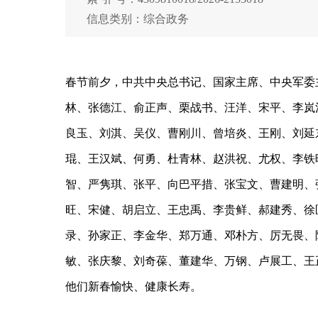
信息类别：综合政务
春节前夕，中共中央总书记、国家主席、中央军委
林、张德江、俞正声、栗战书、汪洋、宋平、李岚
良玉、刘淇、吴仪、曹刚川、曾培炎、王刚、刘延
琨、王汉斌、何勇、杜青林、赵洪祝、尤权、李铁
智、严隽琪、张平、向巴平措、张宝文、曹建明、
旺、宋健、胡启立、王忠禹、李贵鲜、郝建秀、徐
录、孙家正、李金华、郑万通、邓朴方、厉无畏、
敏、张庆黎、刘奇葆、董建华、万钢、卢展工、王
他们新春愉快、健康长寿。