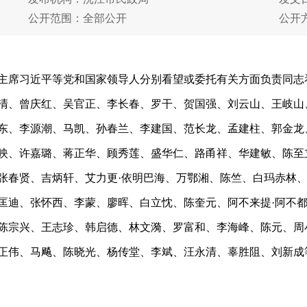
公开范围：全部公开
公开
主席习近平等党和国家领导人分别看望或委托有关方面负责同志
清、曾庆红、吴官正、李长春、罗干、贺国强、刘云山、王岐山
东、李源潮、马凯、孙春兰、李建国、范长龙、孟建柱、郭金龙
映、许嘉璐、蒋正华、顾秀莲、盛华仁、路甬祥、华建敏、陈至
张春贤、吉炳轩、艾力更·依明巴海、万鄂湘、陈竺、白玛赤林
匡迪、张怀西、李蒙、廖晖、白立忱、陈奎元、阿不来提·阿不
陈宗兴、王志珍、韩启德、林文漪、罗富和、李海峰、陈元、周
正伟、马飚、陈晓光、杨传堂、李斌、汪永清、辜胜阻、刘新成